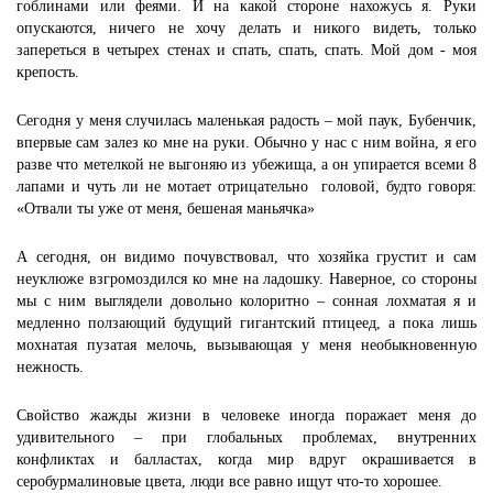
гоблинами или феями. И на какой стороне нахожусь я. Руки
опускаются, ничего не хочу делать и никого видеть, только
запереться в четырех стенах и спать, спать, спать. Мой дом - моя
крепость.
Сегодня у меня случилась маленькая радость – мой паук, Бубенчик,
впервые сам залез ко мне на руки. Обычно у нас с ним война, я его
разве что метелкой не выгоняю из убежища, а он упирается всеми 8
лапами и чуть ли не мотает отрицательно головой, будто говоря:
«Отвали ты уже от меня, бешеная маньячка»
А сегодня, он видимо почувствовал, что хозяйка грустит и сам
неуклюже взгромоздился ко мне на ладошку. Наверное, со стороны
мы с ним выглядели довольно колоритно – сонная лохматая я и
медленно ползающий будущий гигантский птицеед, а пока лишь
мохнатая пузатая мелочь, вызывающая у меня необыкновенную
нежность.
Свойство жажды жизни в человеке иногда поражает меня до
удивительного – при глобальных проблемах, внутренних
конфликтах и балластах, когда мир вдруг окрашивается в
серобурмалиновые цвета, люди все равно ищут что-то хорошее.