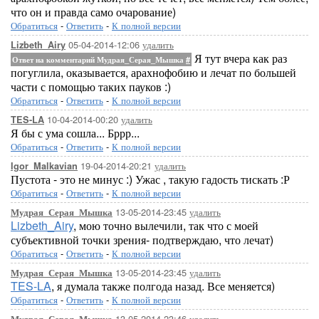
что он и правда само очарование)
Обратиться
-
Ответить
-
К полной версии
05-04-2014-12:06
удалить
Lizbeth_Airy
Я тут вчера как раз
Ответ на комментарий Мудрая_Серая_Мышка
#
погуглила, оказывается, арахнофобию и лечат по большей
части с помощью таких пауков :)
Обратиться
-
Ответить
-
К полной версии
10-04-2014-00:20
удалить
TES-LA
Я бы с ума сошла... Бррр...
Обратиться
-
Ответить
-
К полной версии
19-04-2014-20:21
удалить
Igor_Malkavian
Пустота - это не минус :) Ужас , такую гадость тискать :Р
Обратиться
-
Ответить
-
К полной версии
13-05-2014-23:45
удалить
Мудрая_Серая_Мышка
Lizbeth_Airy
, мою точно вылечили, так что с моей
субъективной точки зрения- подтверждаю, что лечат)
Обратиться
-
Ответить
-
К полной версии
13-05-2014-23:45
удалить
Мудрая_Серая_Мышка
TES-LA
, я думала также полгода назад. Все меняется)
Обратиться
-
Ответить
-
К полной версии
13-05-2014-23:46
удалить