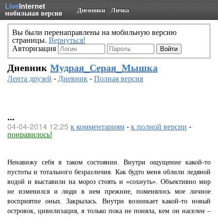
Live
Internet
Дневники
Личка
мобильная версия
Вы были перенаправлены на мобильную версию
страницы.
Вернуться!
Авторизация
Дневник
Мудрая_Серая_Мышка
Лента друзей
-
Дневник
-
Полная версия
...
04-04-2014 12:25
к комментариям
-
к полной версии
-
понравилось!
Ненавижу себя в таком состоянии. Внутри ощущение какой-то
пустоты и тотального безразличия. Как будто меня облили ледяной
водой и выставили на мороз стоять и «сохнуть». Объективно мир
не изменился и люди в нем прежние, поменялось мое личное
восприятие оных. Закрылась. Внутри возникает какой-то новый
островок, цивилизация, я только пока не поняла, кем он населен –