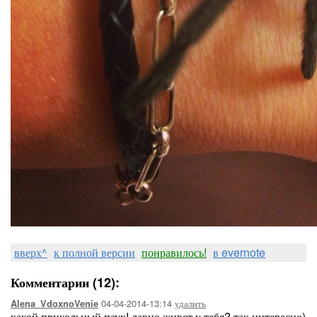
вверх^
к полной версии
понравилось!
в evernote
Комментарии (12):
04-04-2014-13:14
удалить
Alena_VdoxnoVenie
какой прикольный паук! давно живет у тебя? так интересно)