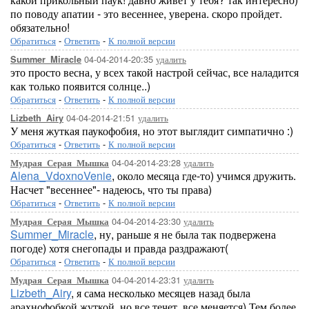
по поводу апатии - это весеннее, уверена. скоро пройдет.
обязательно!
Обратиться
-
Ответить
-
К полной версии
04-04-2014-20:35
удалить
Summer_Miracle
это просто весна, у всех такой настрой сейчас, все наладится
как только появится солнце..)
Обратиться
-
Ответить
-
К полной версии
04-04-2014-21:51
удалить
Lizbeth_Airy
У меня жуткая паукофобия, но этот выглядит симпатично :)
Обратиться
-
Ответить
-
К полной версии
04-04-2014-23:28
удалить
Мудрая_Серая_Мышка
Alena_VdoxnoVenie
, около месяца где-то) учимся дружить.
Насчет "весеннее"- надеюсь, что ты права)
Обратиться
-
Ответить
-
К полной версии
04-04-2014-23:30
удалить
Мудрая_Серая_Мышка
Summer_Miracle
, ну, раньше я не была так подвержена
погоде) хотя снегопады и правда раздражают(
Обратиться
-
Ответить
-
К полной версии
04-04-2014-23:31
удалить
Мудрая_Серая_Мышка
Lizbeth_Airy
, я сама несколько месяцев назад была
арахнофобкой жуткой, но все течет, все меняется) Тем более,