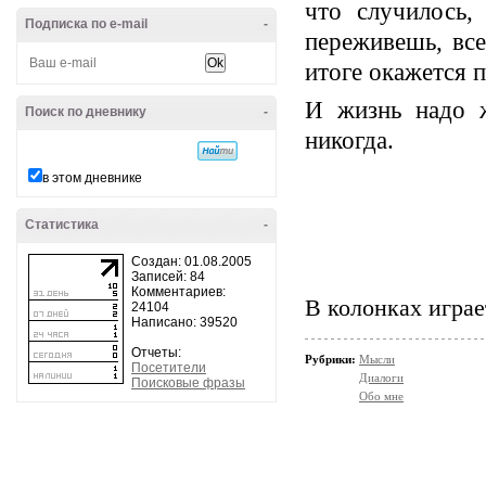
что случилось,
Подписка по e-mail
-
переживешь, вс
итоге окажется 
И жизнь надо ж
Поиск по дневнику
-
никогда.
в этом дневнике
Статистика
-
Создан: 01.08.2005
Записей: 84
Комментариев:
В колонках играе
24104
Написано: 39520
Отчеты:
Рубрики:
Мысли
Посетители
Диалоги
Поисковые фразы
Обо мне