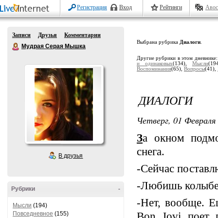
Регистрация
Вход
Рейтинги
Авос
Записи
Друзья
Комментарии
Выбрана рубрика
Диалоги
.
Мудрая Серая Мышка
Другие рубрики в этом дневнике
и одинаковых
(134),
Мысли
(19
Воспоминания
(65),
Вопросы
(41),
ДИАЛОГИ
Четверг, 01 Февраля 
З
а окном подмо
снега.
В друзья
-Сейчас поставл
-Любишь колыбе
Рубрики
-
-Нет, вообще. Е
Мысли
(194)
Повседневное
(155)
Bon Jovi поет 