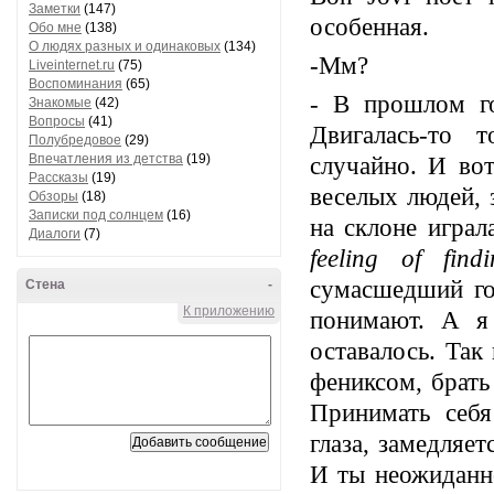
Заметки
(147)
особенная.
Обо мне
(138)
О людях разных и одинаковых
(134)
-Мм?
Liveinternet.ru
(75)
Воспоминания
(65)
- В прошлом го
Знакомые
(42)
Вопросы
(41)
Двигалась-то 
Полубредовое
(29)
Впечатления из детства
(19)
случайно. И вот
Рассказы
(19)
веселых людей, 
Обзоры
(18)
Записки под солнцем
(16)
на склоне играл
Диалоги
(7)
feeling of fin
сумасшедший го
Стена
-
К приложению
понимают. А я
оставалось. Так
фениксом, брать
Принимать себ
глаза, замедляе
И ты неожиданн