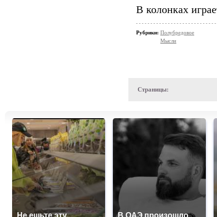
В колонках играе
Рубрики:
Полубредовое
Мысли
Страницы:
Не ешьте эту
В ОАЭ произошло