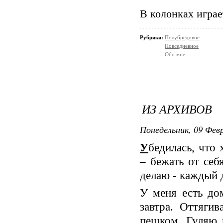
В колонках играе
Рубрики:
Полубредовое
Повседневное
Обо мне
ИЗ АРХИВОВ
Понедельник, 09 Февр
У
бедилась, что 
– бежать от себ
делаю - каждый 
У меня есть дом
завтра. Оттяги
пешком. Гуляю 