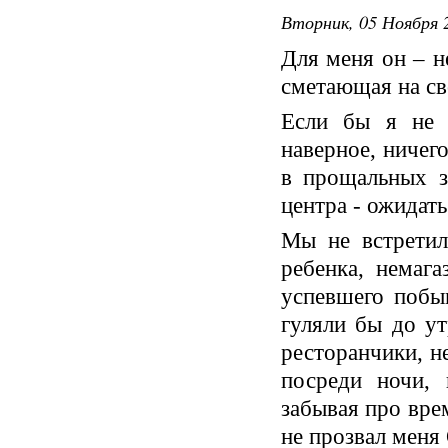
Вторник, 05 Ноября 2
Для меня он – н
сметающая на св
Если бы я не 
наверное, ничег
в прощальных з
центра - ожидат
Мы не встретил
ребенка, немаг
успевшего побы
гуляли бы до ут
ресторанчики, н
посреди ночи, 
забывая про врем
не прозвал ме