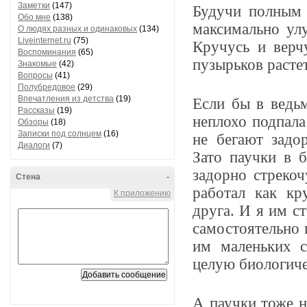
Заметки
(147)
Будучи полным 
Обо мне
(138)
максимально ул
О людях разных и одинаковых
(134)
Liveinternet.ru
(75)
Кручусь и верч
Воспоминания
(65)
пузырьков растет
Знакомые
(42)
Вопросы
(41)
Полубредовое
(29)
Впечатления из детства
(19)
Если бы в ведь
Рассказы
(19)
неплохо подпала
Обзоры
(18)
Записки под солнцем
(16)
не бегают задо
Диалоги
(7)
Зато паучки в 
задорно стрекоч
Стена
-
работал как кр
К приложению
друга. И я им с
самостоятельно 
им маленьких с
целую биологиче
А паучки тоже н