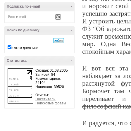
и норовит сво
Подписка по e-mail
-
успешно застрят
И устроить целы
ФЗ “Об адвокатс
Поиск по дневнику
-
служит временно
мир. Одна Ве
в этом дневнике
спокойным хара
Статистика
-
И вот вся эта
Создан: 01.08.2005
наблюдает за л
Записей: 84
Комментариев:
растянутой фу
24104
Написано: 39520
Бормочет там ч
Отчеты:
переливает и
Посетители
Поисковые фразы
философский ка
И радуется, что 