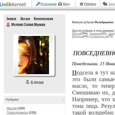
Регистрация
Вход
Рейтинги
Авос
Записи
Друзья
Комментарии
Выбрана рубрика
Полубредовое
.
Мудрая Серая Мышка
Другие рубрики в этом дневнике
Мысли
(194),
Знакомые
(42),
Запи
Вопросы
(41),
Liveinternet.ru
(75)
ПОВСЕДНЕВН
Понедельник, 15 Янва
П
одсела я тут н
это были самые
В друзья
масло, то тепе
Смешиваю их, д
Например, что х
Рубрики
-
тона лица. Резу
Мысли
(194)
такой волшебно 
Повседневное
(155)