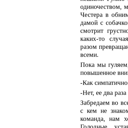
одиночеством, м
Честера в обним
дамой с собачко
смотрит грустн
каких-то случа
разом превращаю
всеми.
Пока мы гуляем
повышенное вни
-Как симпатично
-Нет, ее два раз
Забредаем во вс
с кем не знако
команда, нам 
Голодные, уст