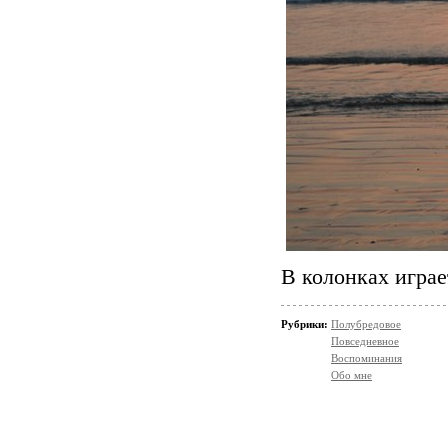
В колонках играе
Рубрики:
Полубредовое
Повседневное
Воспоминания
Обо мне