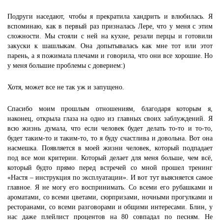
Подруги наседают, чтобы я прекратила хандрить и влюбилась. Я
вспоминаю, как в первый раз призналась Лере, что у меня с этим
сложности. Мы стояли с ней на кухне, резали перцы и готовили
закуски к шашлыкам. Она допытывалась как мне тот или этот
парень, а я пожимала плечами и говорила, что они все хорошие. Но
у меня большие проблемы с доверием:)
Хотя, может все не так уж и запущено.
Спасибо моим прошлым отношениям, благодаря которым я,
наконец, открыла глаза на одно из главных своих заблуждений. Я
всю жизнь думала, что если человек будет делать то-то и то-то,
будет таким-то и таким-то, то я буду счастлива и довольна. Вот она
насмешка. Появляется в моей жизни человек, который подпадает
под все мои критерии. Который делает для меня больше, чем всё,
который будто прямо перед встречей со мной прошел тренинг
«Настя – инструкция по эксплуатации». И вот тут выясняется самое
главное. Я не могу его воспринимать. Со всеми его рубашками и
ароматами, со всеми цветами, сюрпризами, ночными прогулками и
ресторанами, со всеми разговорами и общими интересами. Блин, у
нас даже плейлист процентов на 80 совпадал по песням. Не