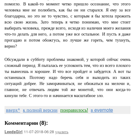
помогло. В какой-то момент четко пришло осознание, что этого
человека мне не полюбить, как бы он ни старался. Я ему за все
благодарна, но это не то чувство, с которым я бы хотела прожить
всю свою жизнь. Зато теперь я четко понимаю, что мне стоит
выбирать человека, прежде всего, исходя из наличия моего желания
что-то делать для него, а потом уже все остальное. И пусть я даже
прогадаю и потом обожгусь, но лучше же гореть, чем тухнуть,
верно?
Обсуждали в субботу проблемы знакомой, у которой сейчас очень
сложный период. Я пыталась ее успокоить тем, что из всего плохого
ты вынесешь и хорошее. И что все пройдет и забудется. А вот ты
останешься. Поэтому надо беречь себя и выходить из таких
ситуаций добрее. Не заморачиваться, не обижаться на мелочи и,
главное, не отвечать людям той же монетой, что они когда-то
кинули тебе. С этого-то и начинается масштабное зло.
вверх^
к полной версии
понравилось!
в evernote
Комментарии (8):
11-07-2018-06:28
удалить
LeedsGirl