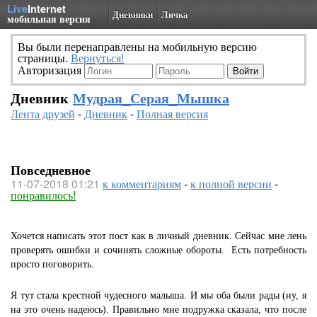
Live
Internet
Дневники
Личка
мобильная версия
Вы были перенаправлены на мобильную версию
страницы.
Вернуться!
Авторизация
Дневник
Мудрая_Серая_Мышка
Лента друзей
-
Дневник
-
Полная версия
Повседневное
11-07-2018 01:21
к комментариям
-
к полной версии
-
понравилось!
Хочется написать этот пост как в личный дневник. Сейчас мне лень
проверять ошибки и сочинять сложные обороты. Есть потребность
просто поговорить.
Я тут стала крестной чудесного малыша. И мы оба были рады (ну, я
на это очень надеюсь). Правильно мне подружка сказала, что после