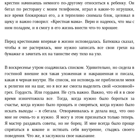
крестин начинаешь немного по-другому относиться к ребенку. Он
бегал по ресторану с моим телефоном, играл в какие-то игрушки,
все время блокировал его, а я терпеливо снимала блок, целовал в
щеку и важно говорил: «Крестная мама». Верю и надеюсь, что мы с
ним поладим, и я смогу в его жизнь внести что-то хорошее.
Перед крестинами впервые в жизни исповедалась. Батюшка сказал,
чтобы я не растерялась, мне нужно записать все свои грехи на
бумажке и зачитать их на таинстве ему тихо на ухо.
В воскресенье утром озадачилась списком. Удивительно, но сидела в
гостиной внешне вся такая уложенная и накрашенная и писала,
какая я черная внутри. Ни список, ни исповедь не приблизили меня
к религии ни на шаг, но я все же смогла выделить свой «основной»
грех. Гордость. Или гордыня. Не суть важно. Важно, что ей я в свое
время изничтожила все. Тогда, когда нужно было бороться за
счастье, когда нужно было прощать и смиряться, когда нужно было
искать выходы – я сбегала. Отворачивалась и делала вид, что оно
мне не очень-то и нужно. Я могу в этом признаться только теперь.
Я мастер раздавать советы, но не борец. И мне всегда было проще
спрятаться в коконе и истязать себя внутренне, стыдясь своего
поведения. Что же, я заслужила свое наказание.