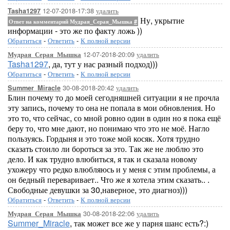
12-07-2018-17:38
удалить
Tasha1297
Ну, укрытие
Ответ на комментарий Мудрая_Серая_Мышка
#
информации - это же по факту ложь ))
Обратиться
-
Ответить
-
К полной версии
12-07-2018-20:09
удалить
Мудрая_Серая_Мышка
Tasha1297
, да, тут у нас разный подход)))
Обратиться
-
Ответить
-
К полной версии
30-08-2018-20:42
удалить
Summer_Miracle
Блин почему то до моей сегодняшней ситуации я не прочла
эту запись, почему то она не попала в мои обновления. Но
это то, что сейчас, со мной ровно один в один но я пока ещё
беру то, что мне дают, но понимаю что это не моё. Нагло
пользуясь. Гордыня и это тоже мой косяк. Хотя трудно
сказать стоило ли бороться за это. Так же не люблю это
дело. И как трудно влюбиться, я так и сказала новому
ухожеру что редко влюбляюсь и у меня с этим проблемы, а
он бедный переваривает.. Что же я хотела этим сказать.. .
Свободные девушки за 30,наверное, это диагноз)))
Обратиться
-
Ответить
-
К полной версии
30-08-2018-22:06
удалить
Мудрая_Серая_Мышка
Summer_Miracle
, так может все же у парня шанс есть?:)