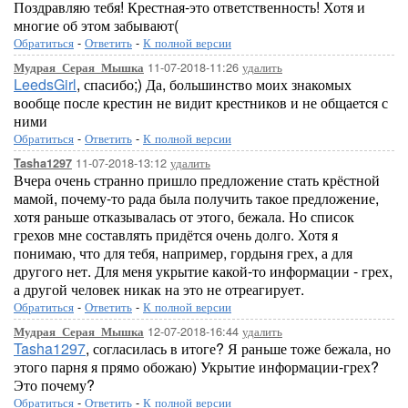
Поздравляю тебя! Крестная-это ответственность! Хотя и
многие об этом забывают(
Обратиться
-
Ответить
-
К полной версии
11-07-2018-11:26
удалить
Мудрая_Серая_Мышка
LeedsGirl
, спасибо;) Да, большинство моих знакомых
вообще после крестин не видит крестников и не общается с
ними
Обратиться
-
Ответить
-
К полной версии
11-07-2018-13:12
удалить
Tasha1297
Вчера очень странно пришло предложение стать крёстной
мамой, почему-то рада была получить такое предложение,
хотя раньше отказывалась от этого, бежала. Но список
грехов мне составлять придётся очень долго. Хотя я
понимаю, что для тебя, например, гордыня грех, а для
другого нет. Для меня укрытие какой-то информации - грех,
а другой человек никак на это не отреагирует.
Обратиться
-
Ответить
-
К полной версии
12-07-2018-16:44
удалить
Мудрая_Серая_Мышка
Tasha1297
, согласилась в итоге? Я раньше тоже бежала, но
этого парня я прямо обожаю) Укрытие информации-грех?
Это почему?
Обратиться
-
Ответить
-
К полной версии