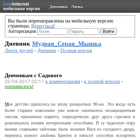
Live
Internet
Дневники
Личка
мобильная версия
Вы были перенаправлены на мобильную версию
страницы.
Вернуться!
Авторизация
Дневник
Мудрая_Серая_Мышка
Лента друзей
-
Дневник
-
Полная версия
Девчонкам с Садового
22-04-2017 02:11
к комментариям
-
к полной версии
-
понравилось!
М
ое детство пришлось на эпоху развратных 90-ых. Это когда чуть
более старшее поколение уже вовсю занималось незащищенным
сексом, принимало наркоту, периодически друг друга стреляло и
развлекалось иными интересными способами. В ту чудесную пору
моими главными заботами были мальчик Вася из соседнего двора,
перепись нового альбома Бритни и пятьсот способов испортить