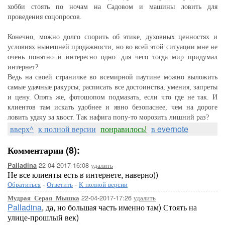
хобби стоять по ночам на Садовом и машины ловить для
проведения соцопросов.
Конечно, можно долго спорить об этике, духовных ценностях и
условиях нынешней продажности, но во всей этой ситуации мне не
очень понятно и интересно одно: для чего тогда мир придумал
интернет?
Ведь на своей страничке во всемирной паутине можно выложить
самые удачные ракурсы, расписать все достоинства, умения, запреты
и цену. Опять же, фотошопом подмазать, если что где не так. И
клиентов там искать удобнее и явно безопаснее, чем на дороге
ловить удачу за хвост. Так нафига попу-то морозить лишний раз?
вверх^
к полной версии
понравилось!
в evernote
Комментарии (8):
22-04-2017-16:08
удалить
Palladina
Не все клиенты есть в интернете, наверно))
Обратиться
-
Ответить
-
К полной версии
22-04-2017-17:26
удалить
Мудрая_Серая_Мышка
Palladina
, да, но большая часть именно там) Стоять на
улице-прошлый век)