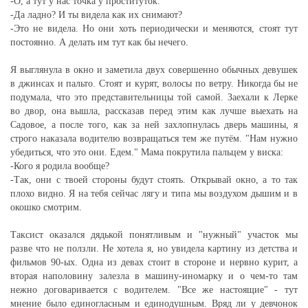
-О, а тут у нас точка у проституток.
-Да ладно? И ты видела как их снимают?
-Это не видела. Но они хоть периодически и меняются, стоят тут
постоянно. А делать им тут как бы нечего.
Я выглянула в окно и заметила двух совершенно обычных девушек
в джинсах и пальто. Стоят и курят, волосы по ветру. Никогда бы не
подумала, что это представительницы той самой. Заехали к Лерке
во двор, она вышла, рассказав перед этим как лучше выехать на
Садовое, а после того, как за ней захлопнулась дверь машины, я
строго наказала водителю возвращаться тем же путём. "Нам нужно
убедиться, что это они. Едем." Мама покрутила пальцем у виска:
-Кого я родила вообще?
-Так, они с твоей стороны будут стоять. Открывай окно, а то так
плохо видно. Я на тебя сейчас лягу и типа мы воздухом дышим и в
окошко смотрим.
Таксист оказался дядькой понятливым и "нужный" участок мы
разве что не ползли. Не хотела я, но увидела картину из детства и
фильмов 90-ых. Одна из девах стоит в стороне и нервно курит, а
вторая наполовину залезла в машину-иномарку и о чем-то там
нежно договаривается с водителем. "Все же настоящие" - тут
мнение было единогласным и единодушным. Вряд ли у девчонок