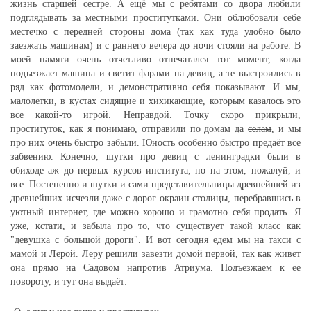
жизнь старшей сестре. А ещё мы с ребятами со двора любили
подглядывать за местными проститутками. Они облюбовали себе
местечко с передней стороны дома (так как туда удобно было
заезжать машинам) и с раннего вечера до ночи стояли на работе. В
моей памяти очень отчетливо отпечатался тот момент, когда
подъезжает машина и светит фарами на девиц, а те выстроились в
ряд как фотомодели, и демонстративно себя показывают. И мы,
малолетки, в кустах сидящие и хихикающие, которым казалось это
все какой-то игрой. Неправдой. Точку скоро прикрыли,
проституток, как я понимаю, отправили по домам да
селам
, и мы
про них очень быстро забыли. Юность особенно быстро предаёт все
забвению. Конечно, шутки про девиц с ленинградки были в
обиходе аж до первых курсов института, но на этом, пожалуй, и
все. Постепенно и шутки и сами представительницы древнейшей из
древнейших исчезли даже с дорог окраин столицы, перебравшись в
уютный интернет, где можно хорошо и грамотно себя продать. Я
уже, кстати, и забыла про то, что существует такой класс как
"девушка с большой дороги". И вот сегодня едем мы на такси с
мамой и Лерой. Леру решили завезти домой первой, так как живет
она прямо на Садовом напротив Атриума. Подъезжаем к ее
повороту, и тут она выдаёт: