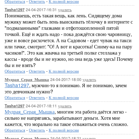
Обратиться
-
Ответить
-
К полной версии
24-04-2017-16:31
удалить
Tasha1297
Понимаешь, есть такая вещь, как лень. Сидящему дома
мужику может быть лень выискивать тёлочку в интернете с
"подмазанными" глазками и отфотошопленной пятой
точкой. Ещё и ждать надо - пока дождётся свою чаровницу,
уже и вовсе расхочется. А на Садовом - едет чувак на такси
или тачке, смотрит: "О! А вот и красотка! Сниму-ка на пару
часиков!". Это как жвачка на третьей полке стеллажа у
кассы - вроде бы и не нужно, но она ведь уже здесь! Почему
бы и не взять?
Обратиться
-
Ответить
-
К полной версии
24-04-2017-18:00
удалить
Мудрая_Серая_Мышка
Tasha1297
, мужчин-то я понимаю. Я не понимаю, зачем
это девчонкам нужно?
Обратиться
-
Ответить
-
К полной версии
24-04-2017-18:11
удалить
Tasha1297
Мудрая_Серая_Мышка
, многим эта работа даётся легко -
сильно не напрягаясь, зарабатывают деньги. Хотя мне
кажется, что морально на такое отважиться очень сложно.
Обратиться
-
Ответить
-
К полной версии
24-04-2017-18:21
удалить
Мудрая_Серая_Мышка