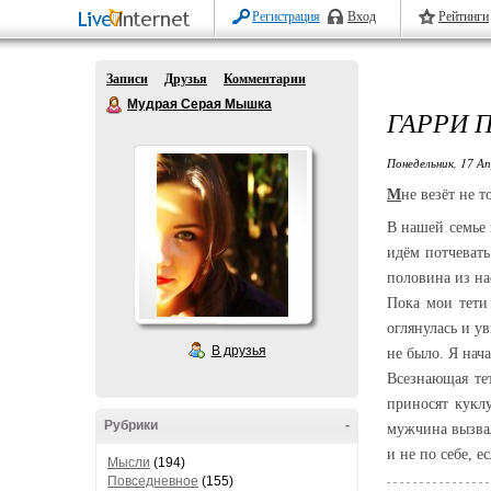
Регистрация
Вход
Рейтинги
Записи
Друзья
Комментарии
Мудрая Серая Мышка
ГАРРИ 
Понедельник, 17 Ап
М
не везёт не 
В нашей семье 
идём потчевать
половина из на
Пока мои тети
оглянулась и у
В друзья
не было. Я нача
Всезнающая тет
приносят кукл
Рубрики
-
мужчина вызвал
и не по себе, е
Мысли
(194)
Повседневное
(155)