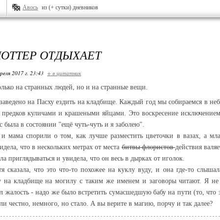
Авось
из (+ сутки) дневников
ПОТТЕР ОТДЫХАЕТ
реля 2017 г. 23:43
+ в цитатник
только на странных людей, но и на странные вещи.
заведено на Пасху ездить на кладбище. Каждый год мы собираемся в н
 предков куличами и крашеными яйцами. Это воскресение исключением 
с была в состоянии "ещё чуть-чуть и я заболею".
 и мама спорили о том, как лучше разместить цветочки в вазах, а мл
видела, что в нескольких метрах от места
битвы флористов
действия валя
ла приглядываться и увидела, что он весь в дырках от иголок.
я сказала, что это что-то похожее на куклу вуду, и она где-то слышала
у на кладбище на могилу с таким же именем и заговоры читают. Я не
 жалость - надо же было встретить сумасшедшую бабу на пути (то, что 
сли честно, немного, но стало. А вы верите в магию, порчу и так далее?