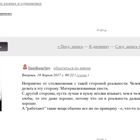
ях разных и одинаковых
ователям
« Пред. запись
—
К дневнику
—
След. запись 
ь
InsidiousSpy
обратиться по имени
Вторник, 18 Апреля 2017 г. 00:22 (
ссылка
)
Неприятно от столкновения с такой стороной реальности. Челов
делать в эту сторону. Материализованная злость.
С другой стороны, пусть лучше в куклу иголки втыкает, чем в чел
злобы, то это даже хорошо, потому что он в реальность дальше
хорошо.
А "работают" такие вещи обычно все же по принципу - о, что-то п