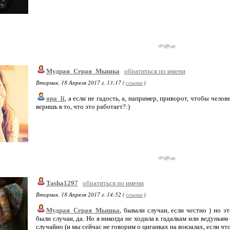
Мудрая_Серая_Мышка
обратиться по имени
Вторник, 18 Апреля 2017 г. 13:17 (
ссылка
)
opa_li
, а если не гадость, а, например, приворот, чтобы чело
веришь в то, что это работает?:)
Tasha1297
обратиться по имени
Вторник, 18 Апреля 2017 г. 14:52 (
ссылка
)
Мудрая_Серая_Мышка
, бывали случаи, если честно ) но 
были случаи, да. Но я никогда не ходила к гадалкам или ведуньям
случайно (и мы сейчас не говорим о циганках на вокзалах, если что)