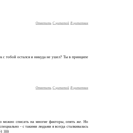
Ответить
С цитатой
В цитатник
век с тобой остался и никуда не ушел? Ты в принципе
Ответить
С цитатой
В цитатник
это можно списать на многие факторы, опять же. Но
 специально - с такими людьми я всегда сталкивалась
 :))))