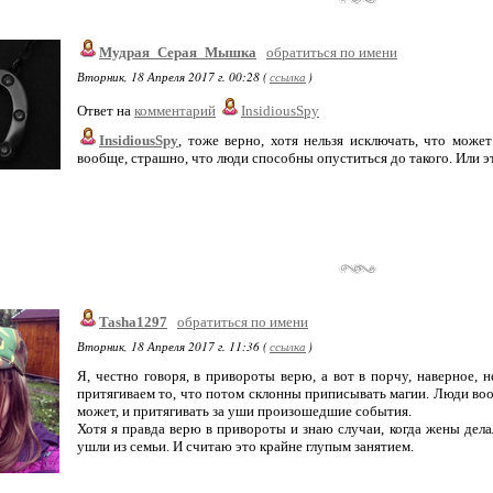
Мудрая_Серая_Мышка
обратиться по имени
Вторник, 18 Апреля 2017 г. 00:28 (
ссылка
)
Ответ на
комментарий
InsidiousSpy
InsidiousSpy
, тоже верно, хотя нельзя исключать, что может
вообще, страшно, что люди способны опуститься до такого. Или э
Tasha1297
обратиться по имени
Вторник, 18 Апреля 2017 г. 11:36 (
ссылка
)
Я, честно говоря, в привороты верю, а вот в порчу, наверное, 
притягиваем то, что потом склонны приписывать магии. Люди вооб
может, и притягивать за уши произошедшие события.
Хотя я правда верю в привороты и знаю случаи, когда жены дел
ушли из семьи. И считаю это крайне глупым занятием.