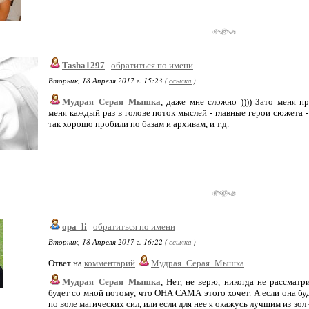
Tasha1297
обратиться по имени
Вторник, 18 Апреля 2017 г. 15:23 (
ссылка
)
Мудрая_Серая_Мышка
, даже мне сложно )))) Зато меня п
меня каждый раз в голове поток мыслей - главные герои сюжета 
так хорошо пробили по базам и архивам, и т.д.
opa_li
обратиться по имени
Вторник, 18 Апреля 2017 г. 16:22 (
ссылка
)
Ответ на
комментарий
Мудрая_Серая_Мышка
Мудрая_Серая_Мышка
, Нет, не верю, никогда не рассмат
будет со мной потому, что ОНА САМА этого хочет. А если она б
по воле магических сил, или если для нее я окажусь лучшим из зол