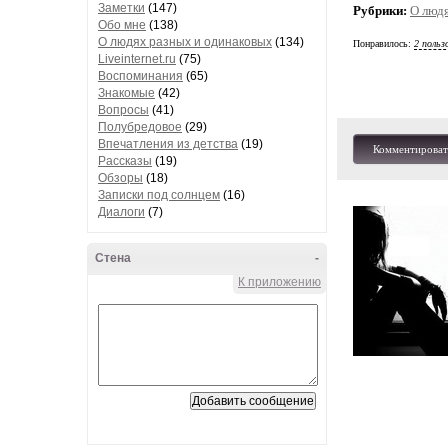
Заметки
(147)
Рубрики:
О люд
Обо мне
(138)
О людях разных и одинаковых
(134)
Понравилось:
2 польз
Liveinternet.ru
(75)
Воспоминания
(65)
Знакомые
(42)
Вопросы
(41)
Полубредовое
(29)
Впечатления из детства
(19)
Комментироват
Рассказы
(19)
Обзоры
(18)
Записки под солнцем
(16)
Диалоги
(7)
Стена
-
К приложению