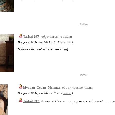
Tasha1297
обратиться по имени
Вторник, 18 Апреля 2017 г. 14:53 (
ссылка
)
У меня там ошибка )) цыганках ))))
Мудрая_Серая_Мышка
обратиться по имени
Вторник, 18 Апреля 2017 г. 15:01 (
ссылка
)
Tasha1297
, Я поняла:) А я вот ни разу ни с чем "таким" не ста