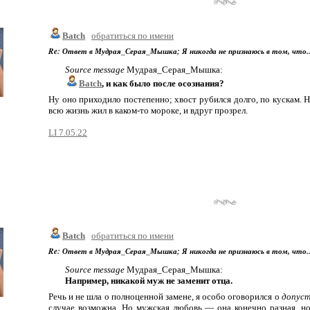
Batch
обратиться по имени
Re: Ответ в Мудрая_Серая_Мышка; Я никогда не признаюсь в том, что..
Source message
Мудрая_Серая_Мышка:
Batch
, и как было после осознания?
Ну оно приходило постепенно; хвост рубился долго, по кускам. Но
всю жизнь жил в каком-то мороке, и вдруг прозрел.
LI 7.05.22
Batch
обратиться по имени
Re: Ответ в Мудрая_Серая_Мышка; Я никогда не признаюсь в том, что..
Source message
Мудрая_Серая_Мышка:
Например, никакой муж не заменит отца.
Речь и не шла о полноценной замене, я особо оговорился о
допус
случае возможна. Но мужская любовь — она конечно разная, но