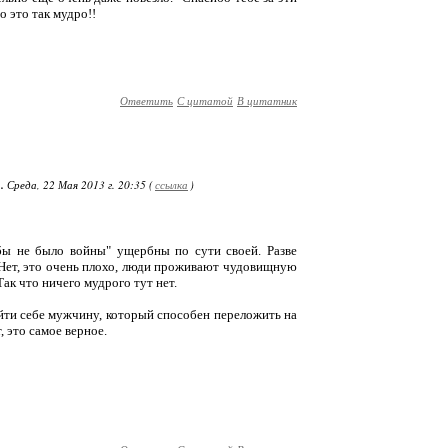
о это так мудро!!
Ответить
С цитатой
В цитатник
.
Среда, 22 Мая 2013 г. 20:35 (
ссылка
)
ы не было войны" ущербны по сути своей. Разве
? Нет, это очень плохо, люди проживают чудовищную
к что ничего мудрого тут нет.
айти себе мужчину, который способен переложить на
 это самое верное.