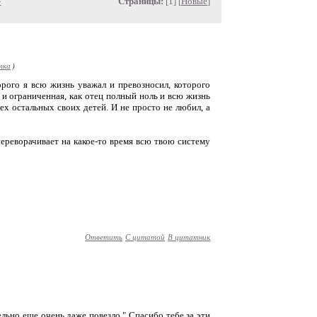
»
Страницы:
[1] [
Новые
]
лка
)
торого я всю жизнь уважал и превозносил, которого
я и ограниченная, как отец полный ноль и всю жизнь
сех остальных своих детей. И не просто не любил, а
переворачивает на какое-то время всю твою систему
Ответить
С цитатой
В цитатник
тельно еще очень даже повезло." Спасибо тебе за эти