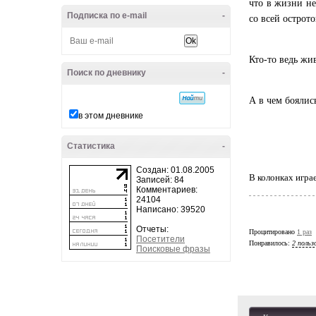
что в жизни не
Подписка по e-mail
-
со всей острото
Кто-то ведь жив
Поиск по дневнику
-
А в чем бояли
в этом дневнике
Статистика
-
Создан: 01.08.2005
В колонках игра
Записей: 84
Комментариев:
24104
Написано: 39520
Отчеты:
Процитировано
1 раз
Посетители
Понравилось:
2 польз
Поисковые фразы