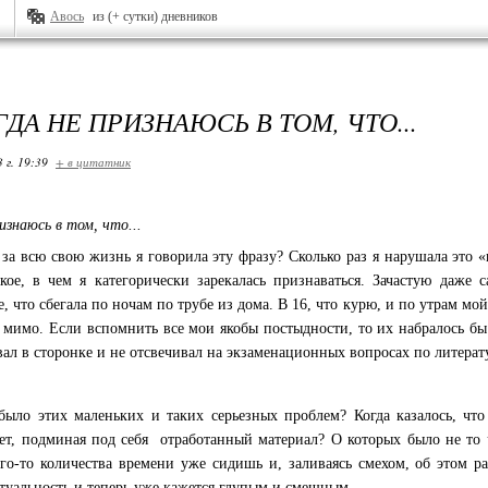
Авось
из (+ сутки) дневников
ДА НЕ ПРИЗНАЮСЬ В ТОМ, ЧТО...
 г. 19:39
+ в цитатник
изнаюсь в том, что...
 за всю свою жизнь я говорила эту фразу? Сколько раз я нарушала это 
кое, в чем я категорически зарекалась признаваться. Зачастую даже 
, что сбегала по ночам по трубе из дома. В 16, что курю, и по утрам м
 мимо. Если вспомнить все мои якобы постыдности, то их набралось бы
ал в сторонке и не отсвечивал на экзаменационных вопросах по литерату
было этих маленьких и таких серьезных проблем? Когда казалось, чт
ет, подминая под себя отработанный материал? О которых было не то 
го-то количества времени уже сидишь и, заливаясь смехом, об этом р
туальность и теперь уже кажется глупым и смешным.