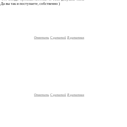
Да вы так и поступаете, собственно )
Ответить
С цитатой
В цитатник
Ответить
С цитатой
В цитатник