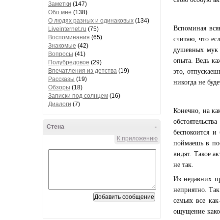
Заметки
(147)
Обо мне
(138)
О людях разных и одинаковых
(134)
Вспоминая вся
Liveinternet.ru
(75)
Воспоминания
(65)
считаю, что ес
Знакомые
(42)
душевных мук 
Вопросы
(41)
опыта. Ведь ка
Полубредовое
(29)
Впечатления из детства
(19)
это, отпускаеш
Рассказы
(19)
никогда не буд
Обзоры
(18)
Записки под солнцем
(16)
Диалоги
(7)
Конечно, на ка
обстоятельств
Стена
-
беспокоится и 
К приложению
поймаешь в пос
видят. Такое а
не так.
Из недавних пр
неприятно. Так
семьях все ка
ощущение какой