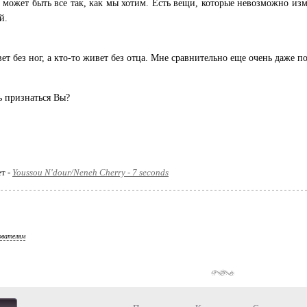
 может быть все так, как мы хотим. Есть вещи, которые невозможно изм
й.
ет без ног, а кто-то живет без отца. Мне сравнительно еще очень даже п
сь признаться Вы?
ет -
Youssou N'dour/Neneh Cherry - 7 seconds
ователям