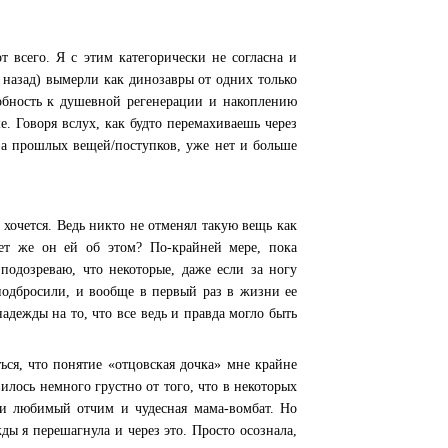
 всего. Я с этим категорически не согласна и
 назад) вымерли как динозавры от одних только
собность к душевной регенерации и накоплению
. Говоря вслух, как будто перемахиваешь через
-за прошлых вещей/поступков, уже нет и больше
 хочется. Ведь никто не отменял такую вещь как
жет же он ей об этом? По-крайней мере, пока
 подозреваю, что некоторые, даже если за ногу
 подбросили, и вообще в первый раз в жизни ее
дежды на то, что все ведь и правда могло быть
ься, что понятие «отцовская дочка» мне крайне
илось немного грустно от того, что в некоторых
й и любимый отчим и чудесная мама-вомбат. Но
ы я перешагнула и через это. Просто осознала,