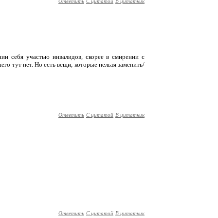
Ответить
С цитатой
В цитатник
нии себя участью инвалидов, скорее в смирении с
го тут нет. Но есть вещи, которые нельзя заменить/
Ответить
С цитатой
В цитатник
Ответить
С цитатой
В цитатник