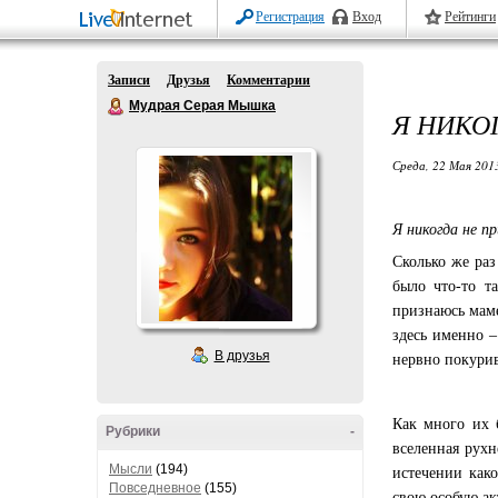
Регистрация
Вход
Рейтинги
Записи
Друзья
Комментарии
Мудрая Серая Мышка
Я НИКОГ
Среда, 22 Мая 2013
Я никогда не пр
Сколько же раз
было что-то та
признаюсь маме
здесь именно –
В друзья
нервно покурив
Как много их 
Рубрики
-
вселенная рухн
Мысли
(194)
истечении како
Повседневное
(155)
свою особую ак