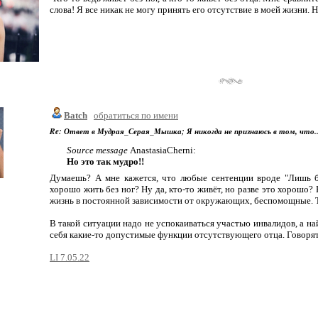
слова! Я все никак не могу принять его отсутствие в моей жизни. Н
Batch
обратиться по имени
Re: Ответ в Мудрая_Серая_Мышка; Я никогда не признаюсь в том, что..
Source message
AnastasiaCherni:
Но это так мудро!!
Думаешь? А мне кажется, что любые сентенции вроде "Лишь б
хорошо жить без ног? Ну да, кто-то живёт, но разве это хорошо
жизнь в постоянной зависимости от окружающих, беспомощные. Та
В такой ситуации надо не успокаиваться участью инвалидов, а н
себя какие-то допустимые функции отсутствующего отца. Говорят,
LI 7.05.22