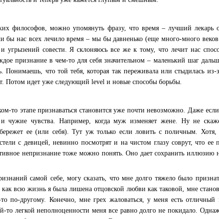
ких философов, можно упомянуть фразу, что время – лучший лекарь от
ли бы нас всех лечило время – мы бы давненько (еще много-много веков
и угрызений совести. Я склоняюсь все же к тому, что лечит нас спо
ждое признание в чем-то для себя значительном – маленький шаг дальше
ь. Понимаешь, что той тебя, которая так переживала или стыдилась из
ет. Потом идет уже следующий level и новые способы борьбы.
ком-то этапе признаваться становится уже почти невозможно. Даже если
а и чужие чувства. Например, когда муж изменяет жене. Ну не ска
бережет ее (или себя). Тут уж только если ловить с поличным. Хотя,
тели с девицей, невинно посмотрят и на чистом глазу соврут, что ее
ктивное непризнание тоже можно понять. Оно дает сохранить иллюзию на
изнаний самой себе, могу сказать, что мне долго тяжело было признат
 как всю жизнь я была лишена отцовской любви как таковой, мне станов
к-то по-другому. Конечно, мне грех жаловаться, у меня есть отличны
-то легкой неполноценности меня все равно долго не покидало. Однажд