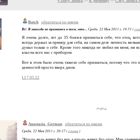
« Пред. запись
—
К дневнику
—
След. запись 
ь
Batch
обратиться по имени
Re: Я никогда не признаюсь в том, что...
Среда, 22 Мая 2013 г. 19:51 (
ссы
Я очень долго, лет до 35 боялся признаться себе, что отец, ко
всегда держал за пример для себя, на самом деле личность мелка
думал только о себе. Кроме того никогда не любил ни меня, ни в
клал на всех нас с прибором.
Вот в этом было очень тяжело себе признаться, потому что это 
ценностей просто вверх дном.
LI 7.05.22
Anastasia_German
обратиться по имени
Среда, 22 Мая 2013 г. 20:17 (
ссылка
)
"Кто-то ведь живет без ног, а кто-то живет без отца. Мне сравни