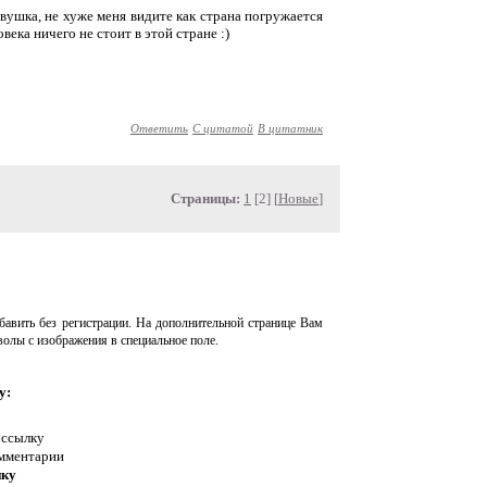
девушка, не хуже меня видите как страна погружается
века ничего не стоит в этой стране :)
Ответить
С цитатой
В цитатник
Страницы:
1
[2] [
Новые
]
авить без регистрации. На дополнительной странице Вам
волы с изображения в специальное поле.
у:
 ссылку
омментарии
нку