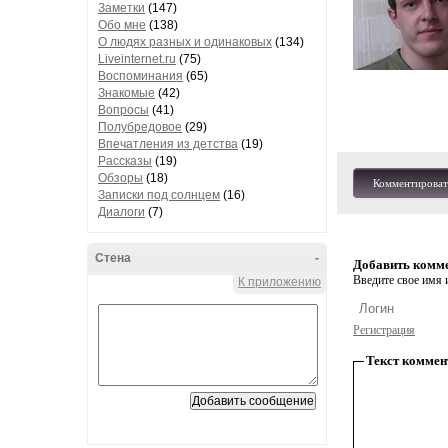
Заметки
(147)
Обо мне
(138)
О людях разных и одинаковых
(134)
Liveinternet.ru
(75)
Воспоминания
(65)
Знакомые
(42)
Вопросы
(41)
Полубредовое
(29)
Впечатления из детства
(19)
Рассказы
(19)
Обзоры
(18)
Комментироват
Записки под солнцем
(16)
Диалоги
(7)
Стена
-
Добавить комм
Введите свое имя и
К приложению
Регистрация
Текст коммен