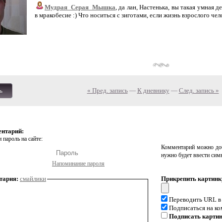
Мудрая_Серая_Мышка
, да лан, Настенька, вы такая умная 
в мракобесие :) Что носиться с зиготами, если жизнь взрослого чело
« Пред. запись
—
К дневнику
—
След. запись »
ь
ентарий:
 пароль на сайте:
Комментарий можно доб
нужно будет ввести сим
Напоминание пароля
тария:
смайлики
Прикрепить картинк
Переводить URL в
Подписаться на к
Подписать карти