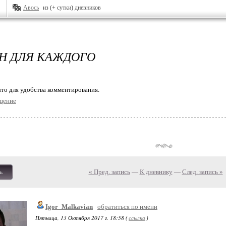
Авось
из (+ сутки) дневников
Н ДЛЯ КАЖДОГО
то для удобства комментирования.
щение
« Пред. запись
—
К дневнику
—
След. запись »
ь
Igor_Malkavian
обратиться по имени
Пятница, 13 Октября 2017 г. 18:58 (
ссылка
)