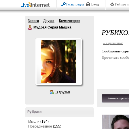
Регистрация
Вход
Рейтинги
Записи
Друзья
Комментарии
Мудрая Серая Мышка
РУБИКО
+ в цитатник
Cообщение скры
Прочитать сооб
В друзья
Комментироват
Рубрики
-
Мысли
(194)
Повседневное
(155)